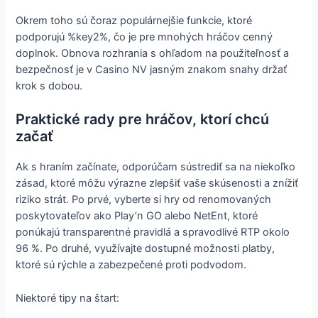
Okrem toho sú čoraz populárnejšie funkcie, ktoré
podporujú %key2%, čo je pre mnohých hráčov cenný
doplnok. Obnova rozhrania s ohľadom na použiteľnosť a
bezpečnosť je v Casino NV jasným znakom snahy držať
krok s dobou.
Praktické rady pre hráčov, ktorí chcú
začať
Ak s hraním začínate, odporúčam sústrediť sa na niekoľko
zásad, ktoré môžu výrazne zlepšiť vaše skúsenosti a znížiť
riziko strát. Po prvé, vyberte si hry od renomovaných
poskytovateľov ako Play’n GO alebo NetEnt, ktoré
ponúkajú transparentné pravidlá a spravodlivé RTP okolo
96 %. Po druhé, využívajte dostupné možnosti platby,
ktoré sú rýchle a zabezpečené proti podvodom.
Niektoré tipy na štart: