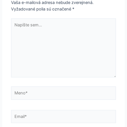
Vaša e-mailová adresa nebude zverejnená.
Vyžadované polia sú označené
*
Napíšte
sem...
Meno*
Email*